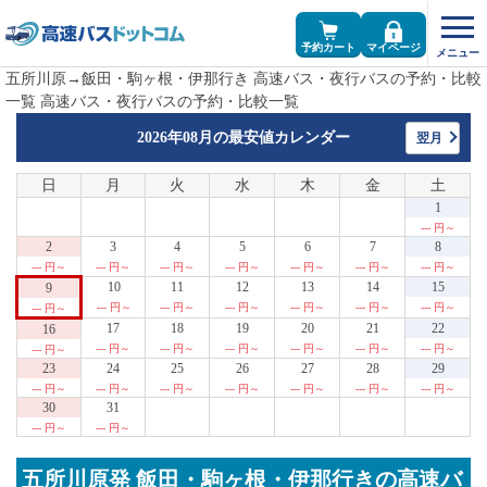
予約カート
マイページ
五所川原→飯田・駒ヶ根・伊那行き 高速バス・夜行バスの予約・比較
一覧 高速バス・夜行バスの予約・比較一覧
2026年08月の
最安値カレンダー
翌月
日
月
火
水
木
金
土
1
--- 円～
2
3
4
5
6
7
8
--- 円～
--- 円～
--- 円～
--- 円～
--- 円～
--- 円～
--- 円～
10
11
12
13
14
15
9
--- 円～
--- 円～
--- 円～
--- 円～
--- 円～
--- 円～
--- 円～
17
18
19
20
21
22
16
--- 円～
--- 円～
--- 円～
--- 円～
--- 円～
--- 円～
--- 円～
23
24
25
26
27
28
29
--- 円～
--- 円～
--- 円～
--- 円～
--- 円～
--- 円～
--- 円～
30
31
--- 円～
--- 円～
五所川原発 飯田・駒ヶ根・伊那行きの高速バ