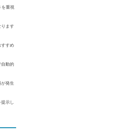
さを重視
なります
おすすめ
で自動的
料が発生
を提示し