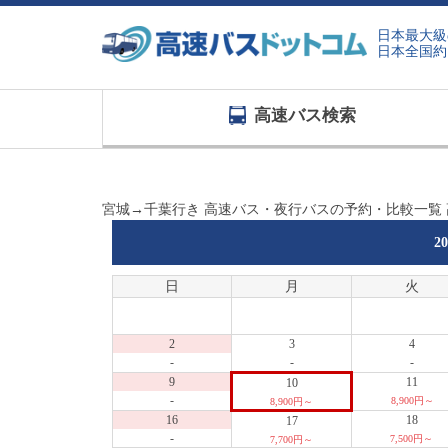
日本最大級
日本全国約
高速バス検索
宮城→千葉行き 高速バス・夜行バスの予約・比較一覧
2
日
月
火
2
3
4
-
-
-
9
11
10
-
8,900円～
8,900円～
16
18
17
-
7,500円～
7,700円～