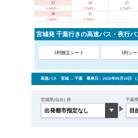
23
24
25
8,900円～
7,700円～
6,700円～
30
31
7,400円～
7,700円～
宮城発 千葉行きの高速バス・夜行バ
3列独立シート
3列シー
高速バス 宮城 → 千葉
乗車日：2026年08月10日 
宮城県(仙台) 発
千葉県