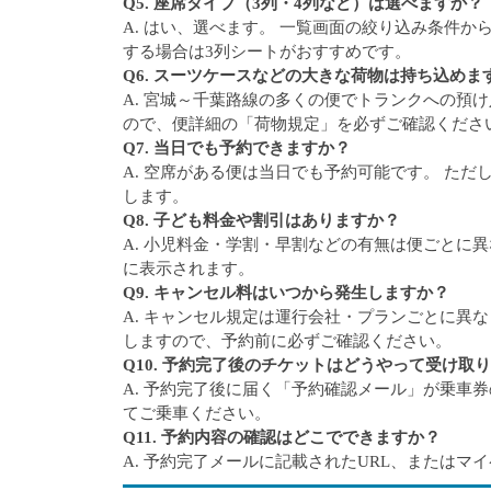
Q5. 座席タイプ（3列・4列など）は選べますか？
A. はい、選べます。 一覧画面の絞り込み条件
する場合は3列シートがおすすめです。
Q6. スーツケースなどの大きな荷物は持ち込めま
A. 宮城～千葉路線の多くの便でトランクへの預
ので、便詳細の「荷物規定」を必ずご確認くださ
Q7. 当日でも予約できますか？
A. 空席がある便は当日でも予約可能です。 た
します。
Q8. 子ども料金や割引はありますか？
A. 小児料金・学割・早割などの有無は便ごとに
に表示されます。
Q9. キャンセル料はいつから発生しますか？
A. キャンセル規定は運行会社・プランごとに異
しますので、予約前に必ずご確認ください。
Q10. 予約完了後のチケットはどうやって受け取
A. 予約完了後に届く「予約確認メール」が乗車
てご乗車ください。
Q11. 予約内容の確認はどこでできますか？
A. 予約完了メールに記載されたURL、またはマ