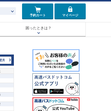
予約カート
マイページ
困ったときは？
翌月
土
5
2