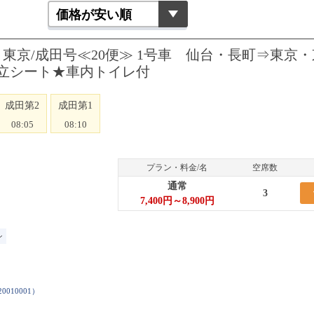
京/成田号≪20便≫ 1号車 仙台・長町⇒東京・
立シート★車内トイレ付
成田第2
成田第1
08:05
08:10
プラン・料金/名
空席数
通常
3
7,400円～8,900円
ン
20010001
）