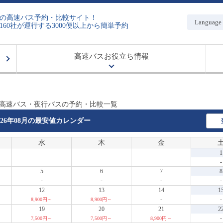
の高速バス予約・比較サイト！
Language
160社が運行する3000便以上から簡単予約
高速バスお役立ち情報
 高速バス・夜行バスの予約・比較一覧
026年08月の
最安値カレンダー
水
木
金
1
-
5
6
7
8
-
-
-
-
12
13
14
1
-
-
8,900円～
8,900円～
19
20
21
2
-
7,500円～
7,500円～
8,900円～