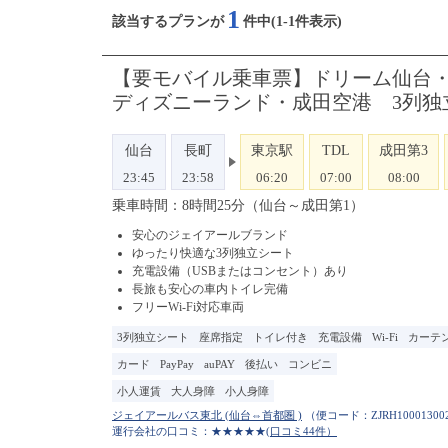
1
該当するプランが
件中(1-1件表示)
【要モバイル乗車票】ドリーム仙台・東
ディズニーランド・成田空港 3列独
仙台
長町
東京駅
TDL
成田第3
23:45
23:58
06:20
07:00
08:00
乗車時間：8時間25分（仙台～成田第1）
安心のジェイアールブランド
ゆったり快適な3列独立シート
充電設備（USBまたはコンセント）あり
長旅も安心の車内トイレ完備
フリーWi-Fi対応車両
3列独立シート
座席指定
トイレ付き
充電設備
Wi-Fi
カーテ
カード
PayPay
auPAY
後払い
コンビニ
小人運賃
大人身障
小人身障
（便コード：
ZJRH10001300
運行会社の口コミ：★★★★★
(口コミ44件）