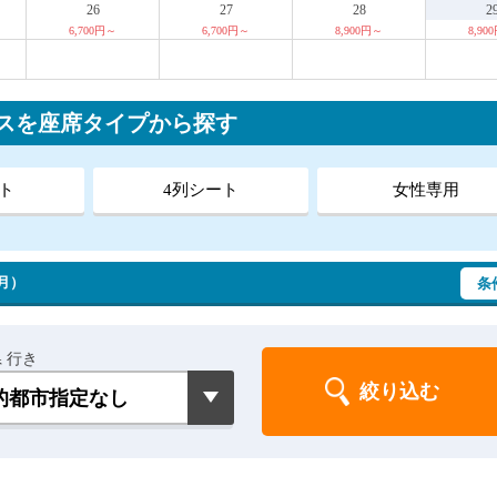
26
27
28
2
6,700円～
6,700円～
8,900円～
8,90
スを座席タイプから探す
ト
4列シート
女性専用
（月）
条
 行き