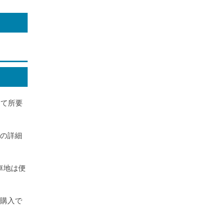
って所要
便の詳細
車地は便
で購入で