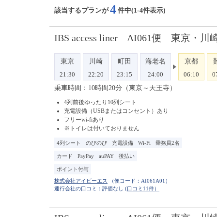
4
該当するプランが
件中(1-4件表示)
IBS access liner AI061
東京
川崎
町田
海老名
京都
21:30
22:20
23:15
24:00
06:10
0
乗車時間：10時間20分（東京～天王寺）
4列前後ゆったり10列シート
充電設備（USBまたはコンセント）あり
フリーwi-fiあり
※トイレは付いておりません
4列シート
のびのび
充電設備
Wi-Fi
乗務員2名
カード
PayPay
auPAY
後払い
ポイント付与
（便コード：
AI061A01
）
運行会社の口コミ：評価なし
(口コミ11件）