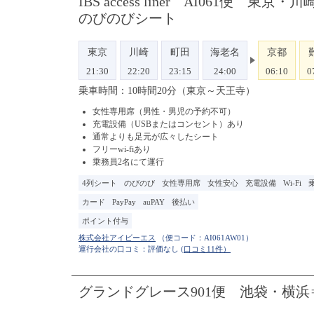
IBS access liner AI06
のびのびシート
東京
川崎
町田
海老名
京都
21:30
22:20
23:15
24:00
06:10
0
乗車時間：10時間20分（東京～天王寺）
女性専用席（男性・男児の予約不可）
充電設備（USBまたはコンセント）あり
通常よりも足元が広々したシート
フリーwi-fiあり
乗務員2名にて運行
4列シート
のびのび
女性専用席
女性安心
充電設備
Wi-Fi
カード
PayPay
auPAY
後払い
ポイント付与
（便コード：
AI061AW01
）
運行会社の口コミ：評価なし
(口コミ11件）
グランドグレース901便 池袋・横