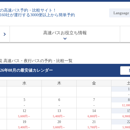
の高速バス予約・比較サイト！
Language
160社が運行する3000便以上から簡単予約
高速バスお役立ち情報
覧 高速バス・夜行バスの予約・比較一覧
026年08月の
最安値カレンダー
水
木
金
1
-
5
6
7
8
-
-
-
12,1
12
13
14
1
5,600円～
5,400円～
6,800円～
6,90
19
20
21
2
3,400円～
3,600円～
5,700円～
5,90