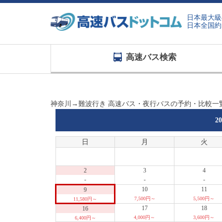
日本最大級
日本全国約
高速バス検索
神奈川→難波行き 高速バス・夜行バスの予約・比較一
2
日
月
火
2
3
4
-
-
-
10
11
9
7,500円～
5,500円～
11,580円～
17
18
16
4,000円～
3,600円～
6,400円～