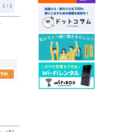
1 / 1
ト
予約