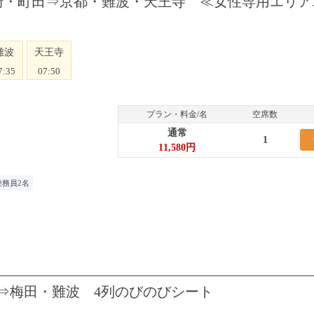
1便 東京・川崎・町田⇒京都・難波・天王寺 ≪女性専用エリ
難波
天王寺
7:35
07:50
プラン・料金/名
空席数
通常
1
11,580円
乗務員2名
浜⇒梅田・難波 4列のびのびシート