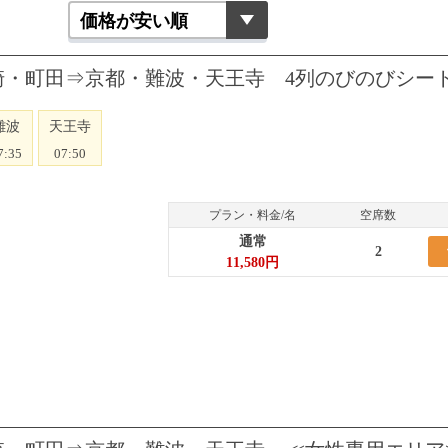
便 東京・川崎・町田⇒京都・難波・天王寺 4列のびのびシー
難波
天王寺
7:35
07:50
プラン・料金/名
空席数
通常
2
11,580円