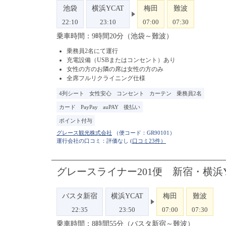
池袋
横浜YCAT
梅田
難波
22:10
23:10
07:00
07:30
乗車時間：9時間20分（池袋～難波）
乗務員2名にて運行
充電設備（USBまたはコンセント）あり
女性の方のお隣の席は女性の方のみ
全席フルリクライニング仕様
4列シート
女性安心
コンセント
カーテン
乗務員2名
カード
PayPay
auPAY
後払い
ポイント付与
（便コード：
GR90101
）
運行会社の口コミ：評価なし
(口コミ23件）
グレースライナー201便 新宿・横浜
バスタ新宿
横浜YCAT
梅田
難波
22:35
23:50
07:00
07:30
乗車時間：8時間55分（バスタ新宿～難波）