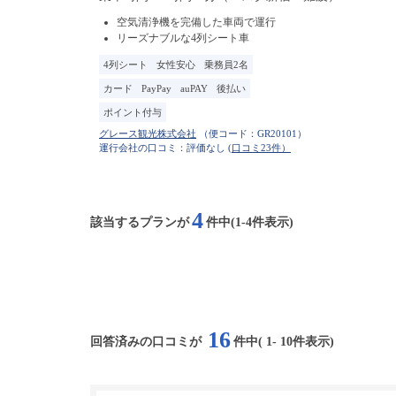
空気清浄機を完備した車両で運行
リーズナブルな4列シート車
4列シート
女性安心
乗務員2名
カード
PayPay
auPAY
後払い
ポイント付与
（便コード：
GR20101
）
運行会社の口コミ：評価なし
(口コミ23件）
4
該当するプランが
件中(1-4件表示)
16
回答済みの口コミが
件中(
1
-
10
件表示)