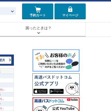
予約カート
マイページ
困ったときは？
翌月
土
80円～
5
0円～
2
0円～