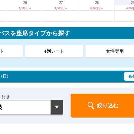
26
27
28
2
3,300円～
3,800円～
6,700円～
4,80
行バスを座席タイプから探す
ト
4列シート
女性専用
 （日）
条
 行き