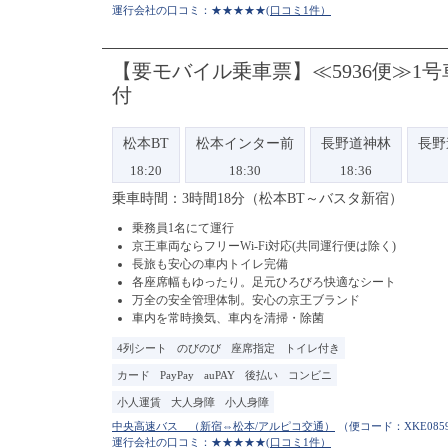
運行会社の口コミ：★★★★★
(口コミ1件）
【要モバイル乗車票】≪5936便≫1
付
松本BT
松本インター前
長野道神林
長野
18:20
18:30
18:36
乗車時間：3時間18分（松本BT～バスタ新宿）
乗務員1名にて運行
京王車両ならフリーWi-Fi対応(共同運行便は除く)
長旅も安心の車内トイレ完備
各座席幅もゆったり。足元ひろびろ快適なシート
万全の安全管理体制。安心の京王ブランド
車内を常時換気、車内を清掃・除菌
4列シート
のびのび
座席指定
トイレ付き
カード
PayPay
auPAY
後払い
コンビニ
小人運賃
大人身障
小人身障
（便コード：
XKE085
運行会社の口コミ：★★★★★
(口コミ1件）