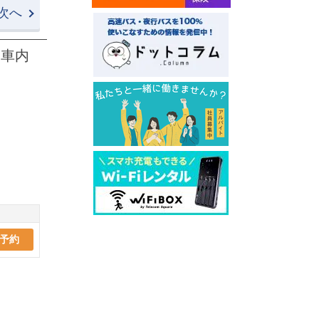
次へ
★車内
予約