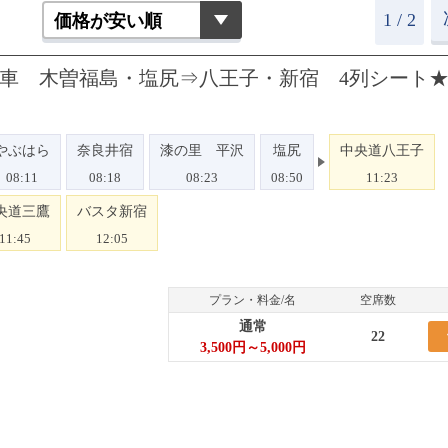
1 / 2
1号車 木曽福島・塩尻⇒八王子・新宿 4列シート
やぶはら
奈良井宿
漆の里 平沢
塩尻
中央道八王子
08:11
08:18
08:23
08:50
11:23
央道三鷹
バスタ新宿
11:45
12:05
プラン・料金/名
空席数
通常
22
3,500円～5,000円