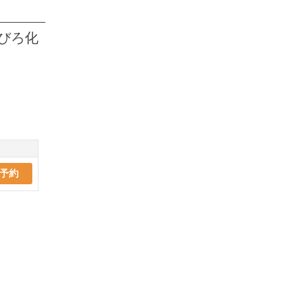
びろ化
予約