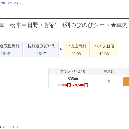
3902129033001
）
号車 松本⇒日野・新宿 4列のびのびシート★車内
道広丘野村
長野道みどり湖
中央道日野
バスタ新宿
16:42
16:47
19:08
19:38
プラン・料金/名
空席数
S3500
2
3,900円～4,500円
93212381001
）