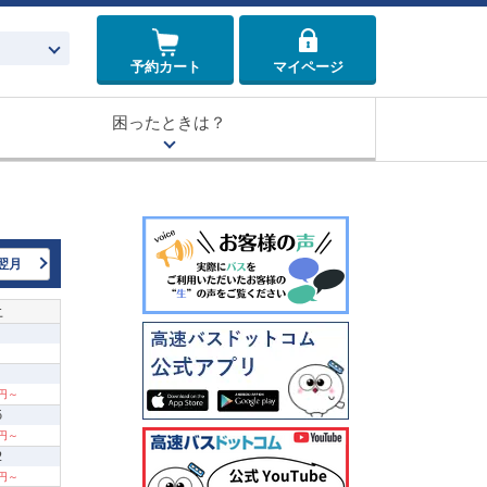
予約カート
マイページ
困ったときは？
翌月
土
0円～
5
0円～
2
0円～