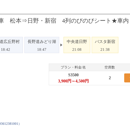
号車 松本⇒日野・新宿 4列のびのびシート★車内
道広丘野村
長野道みどり湖
中央道日野
バスタ新宿
18:42
18:47
21:08
21:38
プラン・料金/名
空席数
S3500
2
3,900円～4,500円
93612381001
）