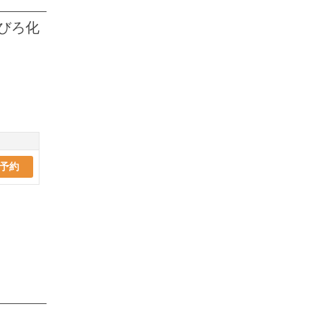
びろ化
予約