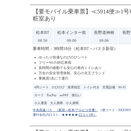
【要モバイル乗車票】≪5914便≫1
粧室あり
松本BT
松本インター前
長野道神林
長野
08:50
09:00
09:06
乗車時間：3時間18分（松本BT～バスタ新宿）
ゆったり快適なのびのびシート
フリーWi-Fi対応車両
長時間の移動でも安心の車内トイレあり
万全の安全管理体制。安心の京王ブランド
乗務員1名にて運行
4列シート
のびのび
座席指定
トイレ付き
充電設備
Wi-Fi
カード
PayPay
auPAY
後払い
小人運賃
大人身障
小人身障
（便コード：
XKE085
運行会社の口コミ：★★★★★
(口コミ1件）