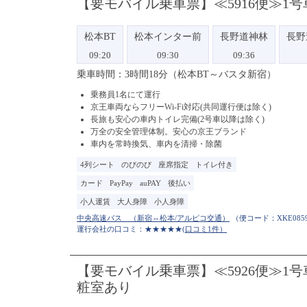
【要モバイル乗車票】≪5916便≫
松本BT
松本インター前
長野道神林
長野
09:20
09:30
09:36
乗車時間：3時間18分（松本BT～バスタ新宿）
乗務員1名にて運行
京王車両ならフリーWi-Fi対応(共同運行便は除く)
長旅も安心の車内トイレ完備(2号車以降は除く)
万全の安全管理体制。安心の京王ブランド
車内を常時換気、車内を清掃・除菌
4列シート
のびのび
座席指定
トイレ付き
カード
PayPay
auPAY
後払い
小人運賃
大人身障
小人身障
（便コード：
XKE085
運行会社の口コミ：★★★★★
(口コミ1件）
【要モバイル乗車票】≪5926便≫1
粧室あり