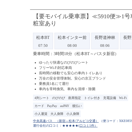
【要モバイル乗車票】≪5910便≫1
粧室あり
松本BT
松本インター前
長野道神林
長野
07:50
08:00
08:06
乗車時間：3時間18分（松本BT～バスタ新宿）
ゆったり快適なのびのびシート
フリーWi-Fi対応車両
長時間の移動でも安心の車内トイレあり
万全の安全管理体制。安心の京王ブランド
乗務員1名にて運行
車内を常時換気、車内を清掃・除菌
4列シート
のびのび
座席指定
トイレ付き
充電設備
Wi-Fi
カード
PayPay
auPAY
後払い
小人運賃
大人身障
小人身障
（便コード：
XKE085
運行会社の口コミ：★★★★★
(口コミ1件）