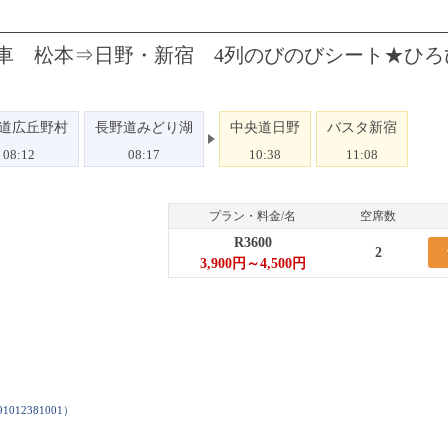
号車 松本⇒日野・新宿 4列のびのびシート★ひろ
道広丘野村
長野道みどり湖
中央道日野
バスタ新宿
08:12
08:17
10:38
11:08
プラン・料金/名
空席数
R3600
2
3,900円～4,500円
91012381001
）