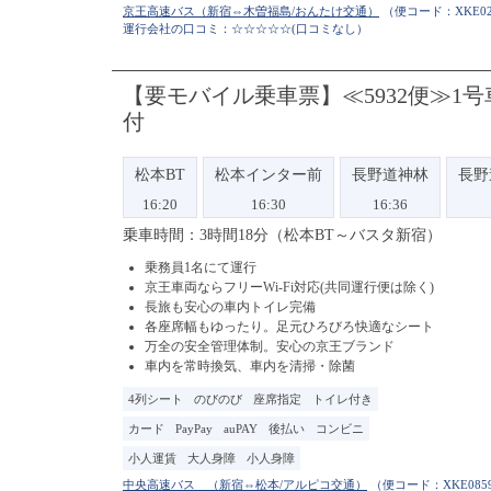
（便コード：
XKE02
運行会社の口コミ：☆☆☆☆☆
(口コミなし）
【要モバイル乗車票】≪5932便≫1
付
松本BT
松本インター前
長野道神林
長野
16:20
16:30
16:36
乗車時間：3時間18分（松本BT～バスタ新宿）
乗務員1名にて運行
京王車両ならフリーWi-Fi対応(共同運行便は除く)
長旅も安心の車内トイレ完備
各座席幅もゆったり。足元ひろびろ快適なシート
万全の安全管理体制。安心の京王ブランド
車内を常時換気、車内を清掃・除菌
4列シート
のびのび
座席指定
トイレ付き
カード
PayPay
auPAY
後払い
コンビニ
小人運賃
大人身障
小人身障
（便コード：
XKE085