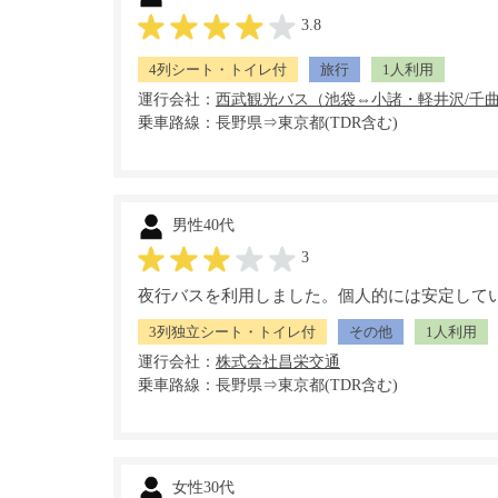
3.8
4列シート・トイレ付
旅行
1人利用
運行会社：
乗車路線：長野県⇒東京都(TDR含む)
男性40代
3
夜行バスを利用しました。個人的には安定して
3列独立シート・トイレ付
その他
1人利用
運行会社：
乗車路線：長野県⇒東京都(TDR含む)
女性30代