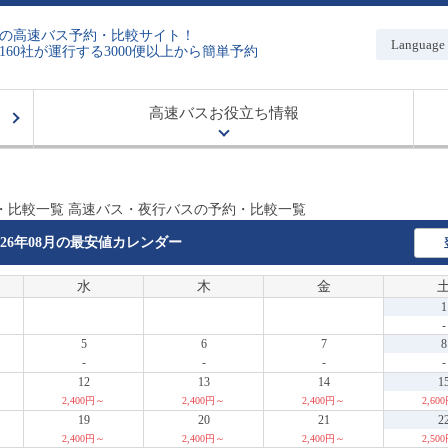
の高速バス予約・比較サイト！
Language
160社が運行する3000便以上から簡単予約
高速バスお役立ち情報
・比較一覧 高速バス・夜行バスの予約・比較一覧
026年08月の
最安値カレンダー
水
木
金
1
-
5
6
7
8
-
-
-
-
12
13
14
1
2,400円～
2,400円～
2,400円～
2,60
19
20
21
2
2,400円～
2,400円～
2,400円～
2,50