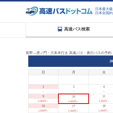
日本最大級
日本全国約
高速バス検索
長野→虎ノ門・六本木行き 高速バス・夜行バスの予約
2
日
月
火
2
3
4
-
-
-
9
11
10
3,900円～
2,400円～
2,400円～
16
18
17
2,600円～
2,400円～
2,400円～