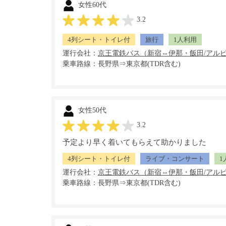
女性60代
3.2
4列シート・トイレ付
旅行
1人利用
運行会社：
乗車路線：長野県⇒東京都(TDR含む)
女性50代
3.2
予定より早く着いてもらえて助かりました
4列シート・トイレ付
ライブ・コンサート
1
運行会社：
乗車路線：長野県⇒東京都(TDR含む)