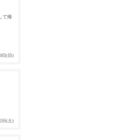
して帰
0日(日)
2日(土)