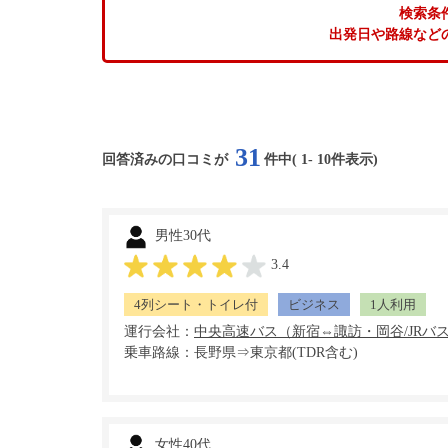
検索条
出発日や路線など
31
回答済みの口コミが
件中(
1
-
10
件表示)
男性30代
3.4
4列シート・トイレ付
ビジネス
1人利用
運行会社：
乗車路線：長野県⇒東京都(TDR含む)
女性40代