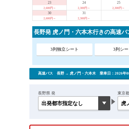
23
24
25
2,600円～
2,300円～
2,300円～
30
31
2,600円～
2,300円～
長野発 虎ノ門・六本木行きの高速
3列独立シート
3列シー
高速バス 長野 → 虎ノ門・六本木
乗車日：2026年0
長野県 発
東京都