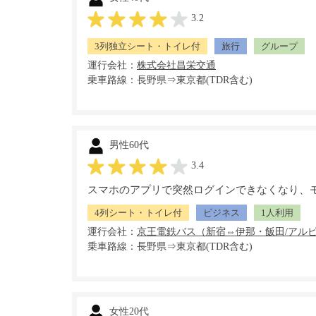
3.2
3列独立シート・トイレ付
旅行
グループ
運行会社：
乗車路線：長野県⇒東京都(TDR含む)
男性60代
3.4
スマホのアプリで突然ログインできなくなり、
4列シート・トイレ付
ビジネス
1人利用
運行会社：
乗車路線：長野県⇒東京都(TDR含む)
女性20代