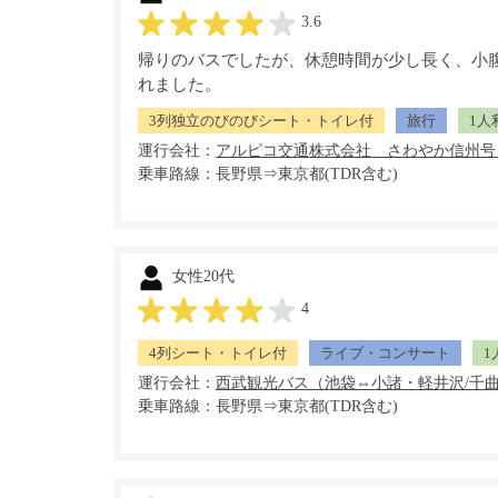
3.6
帰りのバスでしたが、休憩時間が少し長く、小
れました。
3列独立のびのびシート・トイレ付
旅行
1人
運行会社：
乗車路線：長野県⇒東京都(TDR含む)
女性20代
4
4列シート・トイレ付
ライブ・コンサート
1
運行会社：
乗車路線：長野県⇒東京都(TDR含む)