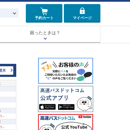
予約カート
マイページ
困ったときは？
翌月
土
5
0円～
2
0円～