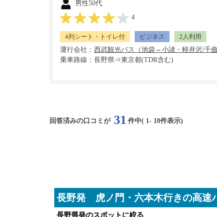
男性50代
4
4列シート・トイレ付
ビジネス
2人利用
運行会社：
乗車路線：長野県⇒東京都(TDR含む)
31
回答済みの口コミが
件中(
1
-
10
件表示)
長野発 虎ノ門・六本木行きの高速
長野県発のスポットに絞る