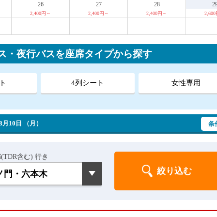
26
27
28
2
2,400円～
2,400円～
2,400円～
2,60
バス・夜行バスを座席タイプから探す
ト
4列シート
女性専用
8月10日 （月）
条
(TDR含む) 行き