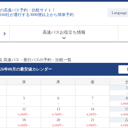
の高速バス予約・比較サイト！
Language
160社が運行する3000便以上から簡単予約
高速バスお役立ち情報
覧 高速バス・夜行バスの予約・比較一覧
026年08月の
最安値カレンダー
水
木
金
1
-
5
6
7
8
-
-
-
5,80
12
13
14
1
4,200円～
4,700円～
4,200円～
4,50
19
20
21
2
4,200円～
3,500円～
3,900円～
4,20