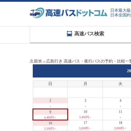
日本最大級
日本全国約
高速バス検索
久留米→広島行き 高速バス・夜行バスの予約・比較一
2
日
月
火
2
3
4
-
-
-
10
11
9
-
5,400円～
6,400円～
17
18
16
3,800円～
3,900円～
5,200円～