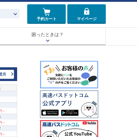
予約カート
マイページ
困ったときは？
翌月
土
0円～
5
0円～
2
0円～