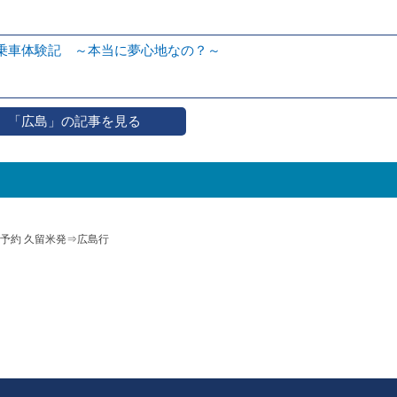
乗車体験記 ～本当に夢心地なの？～
「広島」の記事を見る
予約 久留米発⇒広島行