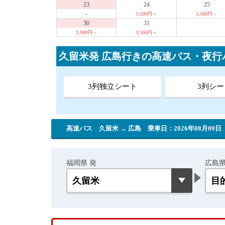
23
24
25
-
3,500円～
3,500円～
30
31
3,900円～
3,500円～
久留米発 広島行きの高速バス・夜
3列独立シート
3列シー
高速バス 久留米 → 広島
乗車日：2026年08月09日
福岡県 発
広島県