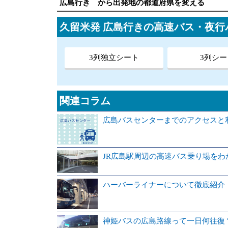
広島行き から出発地の都道府県を変える
久留米発 広島行きの高速バス・夜
3列独立シート
3列シー
関連コラム
広島バスセンターまでのアクセスと
JR広島駅周辺の高速バス乗り場をわ
ハーバーライナーについて徹底紹介
神姫バスの広島路線って一日何往復