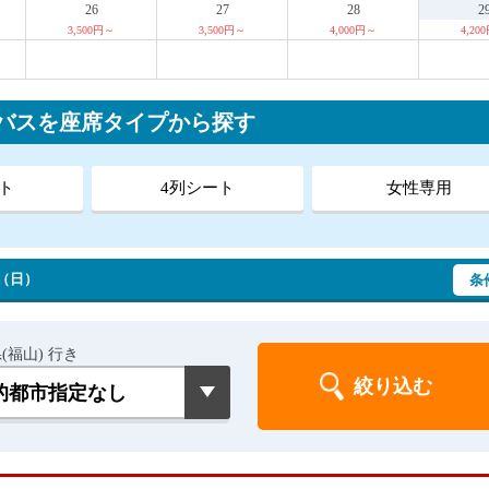
26
27
28
2
3,500円～
3,500円～
4,000円～
4,20
行バスを座席タイプから探す
ト
4列シート
女性専用
 （日）
条
(福山) 行き