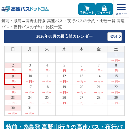
予約カート
マイページ
筑前・糸島→高野山行き 高速バス・夜行バスの予約・比較一覧 高速
バス・夜行バスの予約・比較一覧
2026年08月の
最安値カレンダー
翌月
日
月
火
水
木
金
土
1
--- 円～
2
3
4
5
6
7
8
--- 円～
--- 円～
--- 円～
--- 円～
--- 円～
--- 円～
--- 円～
10
11
12
13
14
15
9
--- 円～
--- 円～
--- 円～
--- 円～
--- 円～
--- 円～
--- 円～
17
18
19
20
21
22
16
--- 円～
--- 円～
--- 円～
--- 円～
--- 円～
--- 円～
--- 円～
23
24
25
26
27
28
29
--- 円～
--- 円～
--- 円～
--- 円～
--- 円～
--- 円～
--- 円～
30
31
--- 円～
--- 円～
筑前・糸島発 高野山行きの高速バス・夜行バ