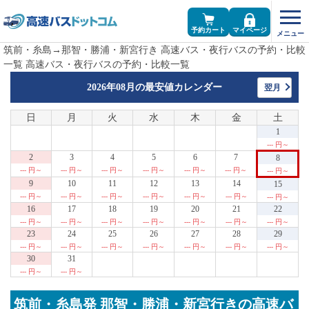
予約カート
マイページ
筑前・糸島→那智・勝浦・新宮行き 高速バス・夜行バスの予約・比較
一覧 高速バス・夜行バスの予約・比較一覧
2026年08月の
最安値カレンダー
翌月
日
月
火
水
木
金
土
1
--- 円～
2
3
4
5
6
7
8
--- 円～
--- 円～
--- 円～
--- 円～
--- 円～
--- 円～
--- 円～
9
10
11
12
13
14
15
--- 円～
--- 円～
--- 円～
--- 円～
--- 円～
--- 円～
--- 円～
16
17
18
19
20
21
22
--- 円～
--- 円～
--- 円～
--- 円～
--- 円～
--- 円～
--- 円～
23
24
25
26
27
28
29
--- 円～
--- 円～
--- 円～
--- 円～
--- 円～
--- 円～
--- 円～
30
31
--- 円～
--- 円～
筑前・糸島発 那智・勝浦・新宮行きの高速バ