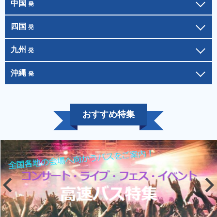
中国
発
四国
発
九州
発
沖縄
発
おすすめ特集