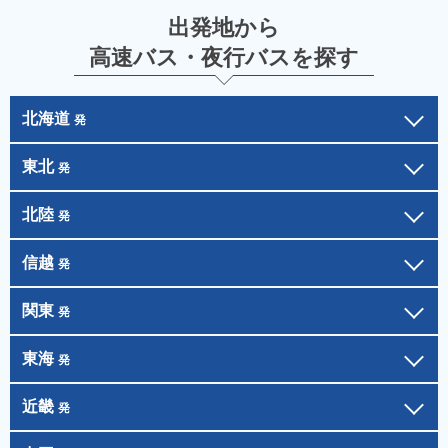
出発地から
高速バス・夜行バスを探す
北海道
発
東北
発
北陸
発
信越
発
関東
発
東海
発
近畿
発