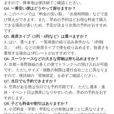
ますので、降車地は便詳細でご確認ください。
Q4. 一番安い便はどうやって探せますか？
A. このページでは「料金の安い順」「出発時間順」などで並
び替えができます。また、早めの予約ほどお得な料金で購入
できる場合が多いため、予定が決まり次第の予約がおすすめ
です。
Q5. 座席タイプ（3列・4列など）は選べますか？
A. はい、選べます。 一覧画面の絞り込み条件から「3列独
立」「4列」などの座席タイプで便を絞り込めます。快適さを
重視する場合は3列シートがおすすめです。
Q6. スーツケースなどの大きな荷物は持ち込めますか？
A. 京都～長野路線の多くの便でトランクへの預け入れが可能
です。 ただしサイズ・個数の制限は運行会社ごとに異なりま
すので、便詳細の「荷物規定」を必ずご確認ください。
Q7. 当日でも予約できますか？
A. 空席がある便は当日でも予約可能です。 ただし週末・連
休・イベント日は満席になりやすいため、早めの予約をおす
すめします。
Q8. 子ども料金や割引はありますか？
A. 小児料金・学割・早割などの有無は便ごとに異なります。