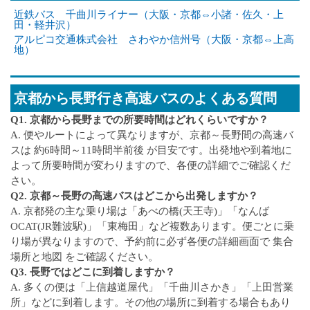
近鉄バス 千曲川ライナー（大阪・京都⇔小諸・佐久・上
田・軽井沢）
アルピコ交通株式会社 さわやか信州号（大阪・京都⇔上高
地）
京都から長野行き高速バスのよくある質問
Q1. 京都から長野までの所要時間はどれくらいですか？
A. 便やルートによって異なりますが、京都～長野間の高速バ
スは 約6時間～11時間半前後 が目安です。出発地や到着地に
よって所要時間が変わりますので、各便の詳細でご確認くだ
さい。
Q2. 京都～長野の高速バスはどこから出発しますか？
A. 京都発の主な乗り場は「あべの橋(天王寺)」「なんば
OCAT(JR難波駅)」「東梅田」など複数あります。便ごとに乗
り場が異なりますので、予約前に必ず各便の詳細画面で 集合
場所と地図 をご確認ください。
Q3. 長野ではどこに到着しますか？
A. 多くの便は「上信越道屋代」「千曲川さかき」「上田営業
所」などに到着します。その他の場所に到着する場合もあり