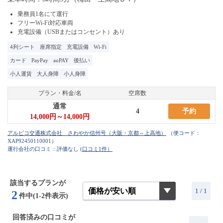
乗務員1名にて運行
フリーWi-Fi対応車両
充電設備（USBまたはコンセント）あり
4列シート
座席指定
充電設備
Wi-Fi
カード
PayPay
auPAY
後払い
小人運賃
大人身障
小人身障
プラン・料金/名
空席数
通常
4
予約
14,000円～14,000円
（便コード：
XAP92450110001
）
運行会社の口コミ：評価なし
(口コミ1件）
該当するプランが
1 / 1
2
件中(1-2件表示)
回答済みの口コミが