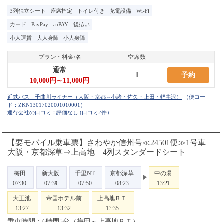
3列独立シート
座席指定
トイレ付き
充電設備
Wi-Fi
カード
PayPay
auPAY
後払い
小人運賃
大人身障
小人身障
プラン・料金/名
空席数
通常
1
予約
10,000円～11,000円
（便コー
ド：
ZKN13017020001010001
）
運行会社の口コミ：評価なし
(口コミ2件）
【要モバイル乗車票】さわやか信州号≪24501便≫1号車
大阪・京都深草⇒上高地 4列スタンダードシート
梅田
新大阪
千里NT
京都深草
中の湯
07:30
07:39
07:50
08:23
13:21
大正池
帝国ホテル前
上高地ＢＴ
13:27
13:32
13:35
乗車時間：6時間5分（梅田～上高地ＢＴ）