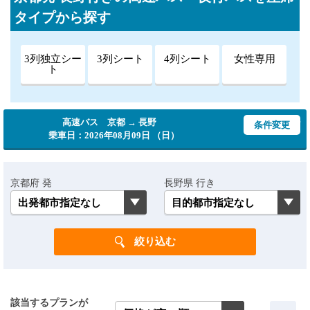
タイプから探す
3列独立シー
3列シート
4列シート
女性専用
ト
高速バス 京都 → 長野
条件変更
乗車日：2026年08月09日 （日）
京都府 発
長野県 行き
該当するプランが