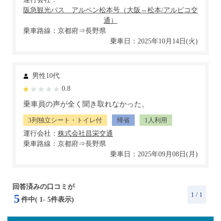
乗車路線：京都府⇒長野県
乗車日：2025年10月14日(火)
男性10代
0.8
乗車員の声が全く聞き取れなかった。
3列独立シート・トイレ付
帰省
1人利用
運行会社：
乗車路線：京都府⇒長野県
乗車日：2025年09月08日(月)
回答済みの口コミが
1
/ 1
5
件中(
1
-
5
件表示)