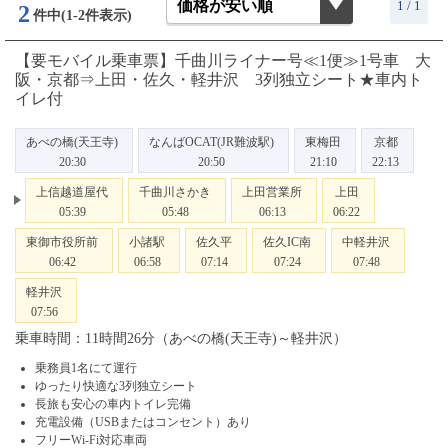
1 / 1
2
件中(1-2件表示)
【要モバイル乗車票】千曲川ライナー号≪1便≫1号車 大
阪・京都⇒上田・佐久・軽井沢 3列独立シート★車内ト
イレ付
あべの橋(天王寺)
なんばOCAT(JR難波駅)
東梅田
京都
20:30
20:50
21:10
22:13
上信越道屋代
千曲川さかき
上田営業所
上田
05:39
05:48
06:13
06:22
東御市役所前
小諸駅
佐久平
佐久IC南
中軽井沢
06:42
06:58
07:14
07:24
07:48
軽井沢
07:56
乗車時間：11時間26分（あべの橋(天王寺)～軽井沢）
乗務員1名にて運行
ゆったり快適な3列独立シート
長旅も安心の車内トイレ完備
充電設備（USBまたはコンセント）あり
フリーWi-Fi対応車両