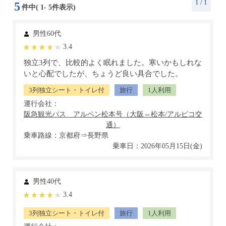
1
/ 1
5
件中(
1
-
5
件表示)
男性60代
3.4
独立3列で、比較的よく眠れました。寒いかもしれな
いと心配でしたが、ちょうど良い具合でした。
3列独立シート・トイレ付
旅行
1人利用
運行会社：
乗車路線：京都府⇒長野県
乗車日：2026年05月15日(金)
男性40代
3.4
3列独立シート・トイレ付
旅行
1人利用