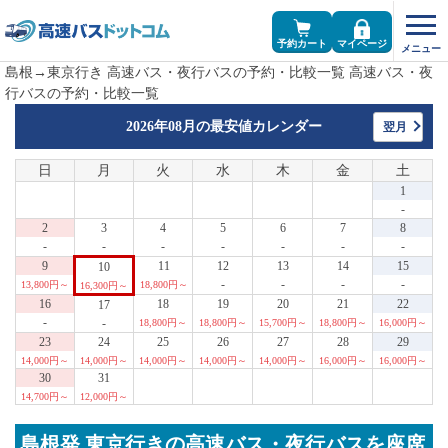
予約カート
マイページ
島根→東京行き 高速バス・夜行バスの予約・比較一覧 高速バス・夜
行バスの予約・比較一覧
2026年08月の
最安値カレンダー
翌月
日
月
火
水
木
金
土
1
-
2
3
4
5
6
7
8
-
-
-
-
-
-
-
9
11
12
13
14
15
10
-
-
-
-
13,800円～
18,800円～
16,300円～
16
18
19
20
21
22
17
-
-
18,800円～
18,800円～
15,700円～
18,800円～
16,000円～
23
24
25
26
27
28
29
14,000円～
14,000円～
14,000円～
14,000円～
14,000円～
16,000円～
16,000円～
30
31
14,700円～
12,000円～
島根発 東京行きの高速バス・夜行バスを座席