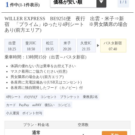
1 / 1
1
件中(1-1件表示)
WILLER EXPRESS BE9251便 夜行 出雲・米子⇒新
宿 「プライム」ゆったり4列シート ※男女隣席の場合
あり(前方エリア)
出雲
斐川IC
松江
米子
久世IC
バスタ新宿
18:25
18:50
19:35
20:20
21:35
07:40
乗車時間：13時間15分（出雲～バスタ新宿）
体調の優れない方は乗車をお控え下さい
マスク着用にご協力ください(任意)
男女隣席の場合あり(前方エリア)
各座席に充電設備あり(USB又はコンセント)
各座席に独自開発したフード（カノピー）付
4列シート
のびのび
コンセント
ブランケット
乗務員2名
カード
PayPay
auPAY
後払い
コンビニ
小人運賃
ポイント付与
プラン・料金/名
空席数
通常