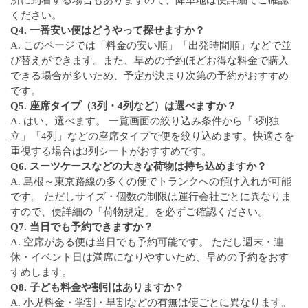
所に到着する場合もありますので、降車地は便詳細でご確認
ください。
Q4. 一番安い便はどうやって探せますか？
A. このページでは「料金の安い順」「出発時間順」などで並
び替えができます。また、早めの予約ほどお得な料金で購入
できる場合が多いため、予定が決まり次第の予約がおすすめ
です。
Q5. 座席タイプ（3列・4列など）は選べますか？
A. はい、選べます。 一覧画面の絞り込み条件から「3列独
立」「4列」などの座席タイプで便を絞り込めます。快適さを
重視する場合は3列シートがおすすめです。
Q6. スーツケースなどの大きな荷物は持ち込めますか？
A. 島根～東京路線の多くの便でトランクへの預け入れが可能
です。 ただしサイズ・個数の制限は運行会社ごとに異なりま
すので、便詳細の「荷物規定」を必ずご確認ください。
Q7. 当日でも予約できますか？
A. 空席がある便は当日でも予約可能です。 ただし週末・連
休・イベント日は満席になりやすいため、早めの予約をおす
すめします。
Q8. 子ども料金や割引はありますか？
A. 小児料金・学割・早割などの有無は便ごとに異なります。