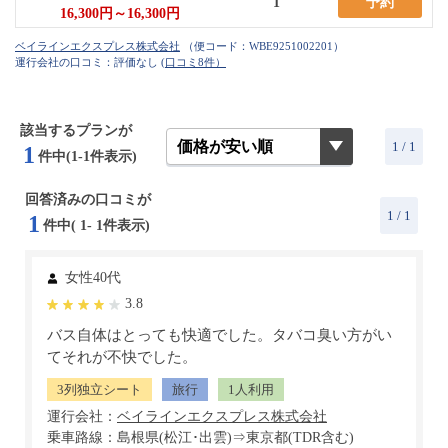
1
予約
16,300円～16,300円
（便コード：
WBE9251002201
）
運行会社の口コミ：評価なし
(口コミ8件）
該当するプランが
1 / 1
1
件中(1-1件表示)
回答済みの口コミが
1
/ 1
1
件中(
1
-
1
件表示)
女性40代
3.8
バス自体はとっても快適でした。タバコ臭い方がい
てそれが不快でした。
3列独立シート
旅行
1人利用
運行会社：
乗車路線：島根県(松江･出雲)⇒東京都(TDR含む)