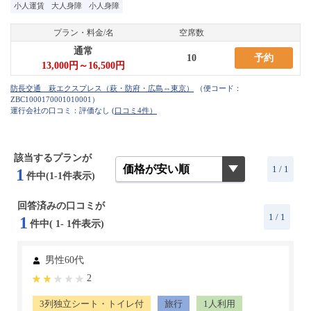
小人運賃
大人身障
小人身障
プラン・料金/名
空席数
通常
10
予約
13,000円～16,500円
（便コード：
ZBC1000170001010001
）
運行会社の口コミ：評価なし
(口コミ4件）
該当するプランが
1 / 1
1
件中(1-1件表示)
回答済みの口コミが
1
/ 1
1
件中(
1
-
1
件表示)
男性60代
2
3列独立シート・トイレ付
旅行
1人利用