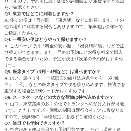
りますので、予約前に必ず各便の詳細画面で 集合場所と地図
をご確認ください。
Q3. 東京ではどこに到着しますか？
A. 多くの便は「霞が関」「東京駅」などに到着します。その
他の場所に到着する場合もありますので、降車地は便詳細で
ご確認ください。
Q4. 一番安い便はどうやって探せますか？
A. このページでは「料金の安い順」「出発時間順」などで並
び替えができます。また、早めの予約ほどお得な料金で購入
できる場合が多いため、予定が決まり次第の予約がおすすめ
です。
Q5. 座席タイプ（3列・4列など）は選べますか？
A. はい、選べます。 一覧画面の絞り込み条件から「3列独
立」「4列」などの座席タイプで便を絞り込めます。快適さを
重視する場合は3列シートがおすすめです。
Q6. スーツケースなどの大きな荷物は持ち込めますか？
A. 山口～東京路線の多くの便でトランクへの預け入れが可能
です。 ただしサイズ・個数の制限は運行会社ごとに異なりま
すので、便詳細の「荷物規定」を必ずご確認ください。
Q7. 当日でも予約できますか？
A. 空席がある便は当日でも予約可能です。 ただし週末・連