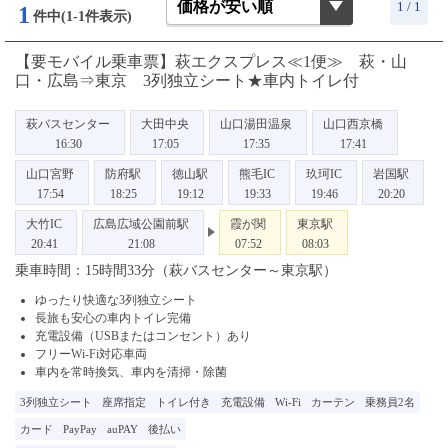
1 / 1
1
件中(1-1件表示)
【要モバイル乗車票】萩エクスプレス≪1便≫ 萩・山
口・広島⇒東京 3列独立シート★車内トイレ付
萩バスセンター
大田中央
山口湯田温泉
山口西京橋
16:30
17:05
17:35
17:41
山口宮野
防府駅
徳山駅
熊毛IC
玖珂IC
岩国駅
17:54
18:25
19:12
19:33
19:46
20:20
大竹IC
広島広域公園前駅
霞が関
東京駅
20:41
21:08
07:52
08:03
乗車時間：15時間33分（萩バスセンター～東京駅）
ゆったり快適な3列独立シート
長旅も安心の車内トイレ完備
充電設備（USBまたはコンセント）あり
フリーWi-Fi対応車両
車内を常時換気、車内を清掃・除菌
3列独立シート
座席指定
トイレ付き
充電設備
Wi-Fi
カーテン
乗務員2名
カード
PayPay
auPAY
後払い