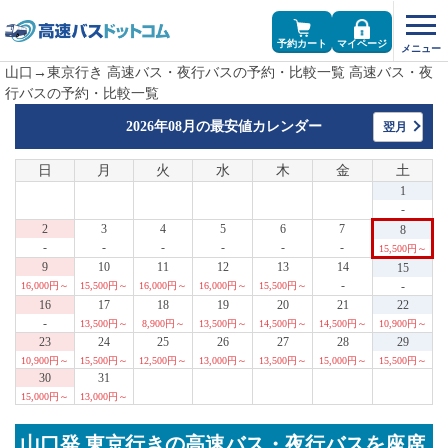
予約カート
マイページ
山口→東京行き 高速バス・夜行バスの予約・比較一覧 高速バス・夜
行バスの予約・比較一覧
2026年08月の
最安値カレンダー
翌月
日
月
火
水
木
金
土
1
-
2
3
4
5
6
7
8
-
-
-
-
-
-
15,500円～
9
10
11
12
13
14
15
-
-
16,000円～
15,500円～
16,000円～
16,000円～
15,500円～
16
17
18
19
20
21
22
-
13,500円～
8,900円～
13,500円～
14,500円～
14,500円～
10,900円～
23
24
25
26
27
28
29
10,900円～
15,500円～
12,500円～
13,000円～
13,500円～
15,000円～
15,500円～
30
31
15,000円～
13,000円～
山口発 東京行きの高速バス・夜行バスを座席