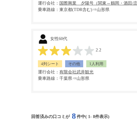
運行会社：
乗車路線：東京都(TDR含む)⇒山形県
女性60代
2.2
4列シート
その他
1人利用
運行会社：
乗車路線：千葉県⇒山形県
8
回答済みの口コミが
件中(
1
-
8
件表示)