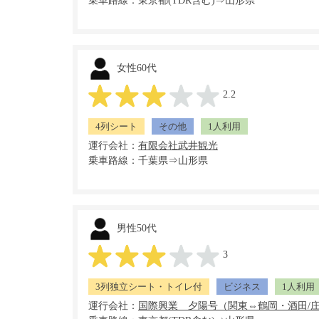
乗車路線：東京都(TDR含む)⇒山形県
女性60代
2.2
4列シート
その他
1人利用
運行会社：
乗車路線：千葉県⇒山形県
男性50代
3
3列独立シート・トイレ付
ビジネス
1人利用
運行会社：