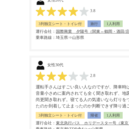
女性20代
3.8
3列独立シート・トイレ付
旅行
1人利用
運行会社：
乗車路線：埼玉県⇒山形県
女性30代
2.8
運転手さんはすごい良い人なのですが、降車時
音量小さめに案内されても全く聞き取れず、地
尚更聞き取れず。寝てる人の気遣いなら灯りを
たのか到着して止まったのか判断できず降り過
3列独立シート・トイレ付
帰省
1人利用
運行会社：