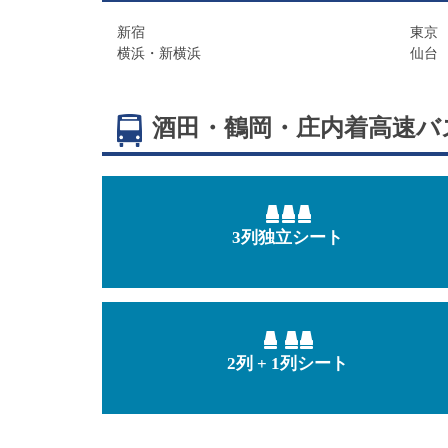
新宿
東京
横浜・新横浜
仙台
酒田・鶴岡・庄内着
高速バ
3列独立シート
2列 + 1列シート