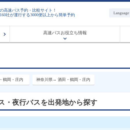
の高速バス予約・比較サイト！
Language
160社が運行する3000便以上から簡単予約
高速バスお役立ち情報
田・鶴岡・庄内
神奈川県→ 酒田・鶴岡・庄内
ス・夜行バスを
出発地から
探す