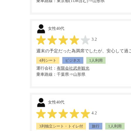
乗車路線：東京都(TDR含む)⇒山形県
女性40代
3.2
週末の予定だった為満席でしたが、安心して過
4列シート
ビジネス
1人利用
運行会社：
乗車路線：千葉県⇒山形県
女性40代
4.2
3列独立シート・トイレ付
旅行
1人利用