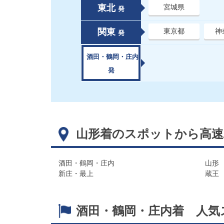
東北
宮城県
発
関東
東京都
神
発
酒田・鶴岡・庄内
発
山形着のスポットから高速
酒田・鶴岡・庄内
山形
新庄・最上
蔵王
酒田・鶴岡・庄内着 人気