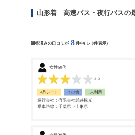
山形着
高速バス・夜行バスの
8
回答済みの口コミが
件中(
1
-
8
件表示)
女性60代
2.6
4列シート
その他
1人利用
運行会社：
乗車路線：千葉県⇒山形県