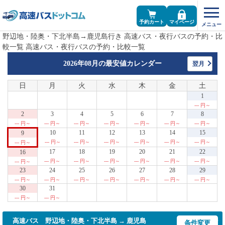
予約カート
マイページ
野辺地・陸奥・下北半島→鹿児島行き 高速バス・夜行バスの予約・比
較一覧 高速バス・夜行バスの予約・比較一覧
2026年08月の
最安値カレンダー
翌月
日
月
火
水
木
金
土
1
--- 円～
2
3
4
5
6
7
8
--- 円～
--- 円～
--- 円～
--- 円～
--- 円～
--- 円～
--- 円～
10
11
12
13
14
15
9
--- 円～
--- 円～
--- 円～
--- 円～
--- 円～
--- 円～
--- 円～
17
18
19
20
21
22
16
--- 円～
--- 円～
--- 円～
--- 円～
--- 円～
--- 円～
--- 円～
23
24
25
26
27
28
29
--- 円～
--- 円～
--- 円～
--- 円～
--- 円～
--- 円～
--- 円～
30
31
--- 円～
--- 円～
高速バス 野辺地・陸奥・下北半島 → 鹿児島
条件変更