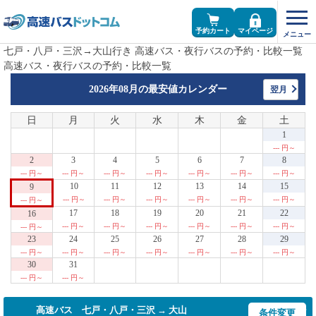
予約カート
マイページ
七戸・八戸・三沢→大山行き 高速バス・夜行バスの予約・比較一覧
高速バス・夜行バスの予約・比較一覧
2026年08月の
最安値カレンダー
翌月
日
月
火
水
木
金
土
1
--- 円～
2
3
4
5
6
7
8
--- 円～
--- 円～
--- 円～
--- 円～
--- 円～
--- 円～
--- 円～
10
11
12
13
14
15
9
--- 円～
--- 円～
--- 円～
--- 円～
--- 円～
--- 円～
--- 円～
17
18
19
20
21
22
16
--- 円～
--- 円～
--- 円～
--- 円～
--- 円～
--- 円～
--- 円～
23
24
25
26
27
28
29
--- 円～
--- 円～
--- 円～
--- 円～
--- 円～
--- 円～
--- 円～
30
31
--- 円～
--- 円～
高速バス 七戸・八戸・三沢 → 大山
条件変更