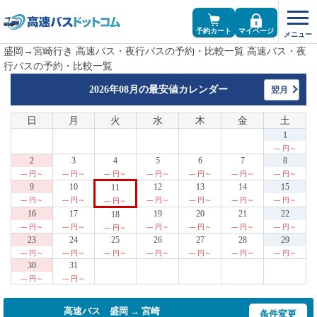
予約カート
マイページ
盛岡→宮崎行き 高速バス・夜行バスの予約・比較一覧 高速バス・夜
行バスの予約・比較一覧
2026年08月の
最安値カレンダー
翌月
日
月
火
水
木
金
土
1
--- 円～
2
3
4
5
6
7
8
--- 円～
--- 円～
--- 円～
--- 円～
--- 円～
--- 円～
--- 円～
9
10
12
13
14
15
11
--- 円～
--- 円～
--- 円～
--- 円～
--- 円～
--- 円～
--- 円～
16
17
19
20
21
22
18
--- 円～
--- 円～
--- 円～
--- 円～
--- 円～
--- 円～
--- 円～
23
24
25
26
27
28
29
--- 円～
--- 円～
--- 円～
--- 円～
--- 円～
--- 円～
--- 円～
30
31
--- 円～
--- 円～
高速バス 盛岡 → 宮崎
条件変更