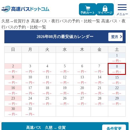
予約カート
マイページ
久慈→佐賀行き 高速バス・夜行バスの予約・比較一覧 高速バス・夜
行バスの予約・比較一覧
2026年08月の
最安値カレンダー
翌月
日
月
火
水
木
金
土
1
--- 円～
2
3
4
5
6
7
8
--- 円～
--- 円～
--- 円～
--- 円～
--- 円～
--- 円～
--- 円～
9
10
11
12
13
14
15
--- 円～
--- 円～
--- 円～
--- 円～
--- 円～
--- 円～
--- 円～
16
17
18
19
20
21
22
--- 円～
--- 円～
--- 円～
--- 円～
--- 円～
--- 円～
--- 円～
23
24
25
26
27
28
29
--- 円～
--- 円～
--- 円～
--- 円～
--- 円～
--- 円～
--- 円～
30
31
--- 円～
--- 円～
高速バス 久慈 → 佐賀
条件変更