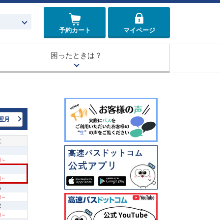
予約カート
マイページ
困ったときは？
翌月
土
 円～
 円～
5
 円～
2
 円～