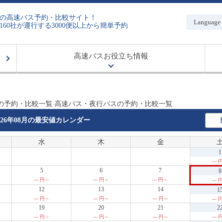
の高速バス予約・比較サイト！
Language
160社が運行する3000便以上から簡単予約
高速バスお役立ち情報
の予約・比較一覧 高速バス・夜行バスの予約・比較一覧
026年08月の
最安値カレンダー
水
木
金
1
---
5
6
7
8
--- 円～
--- 円～
--- 円～
---
12
13
14
1
--- 円～
--- 円～
--- 円～
---
19
20
21
2
--- 円～
--- 円～
--- 円～
---