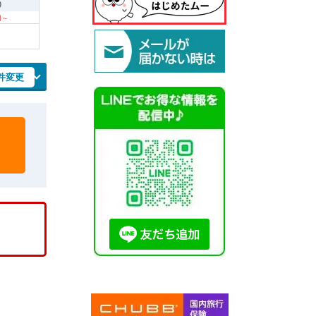
9
 円～
件変更