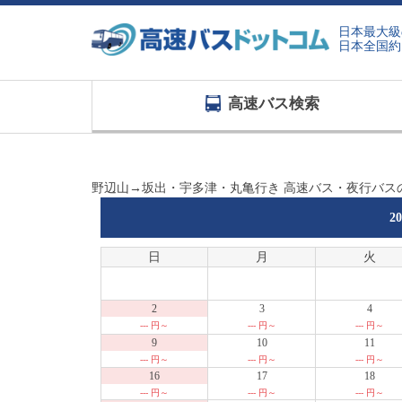
日本最大級
日本全国約
高速バス検索
野辺山→坂出・宇多津・丸亀行き 高速バス・夜行バス
2
日
月
火
2
3
4
--- 円～
--- 円～
--- 円～
9
10
11
--- 円～
--- 円～
--- 円～
16
17
18
--- 円～
--- 円～
--- 円～