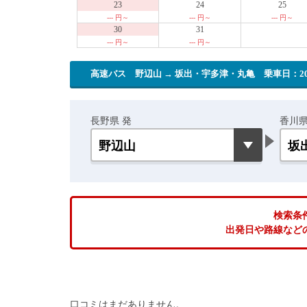
23
24
25
--- 円～
--- 円～
--- 円～
30
31
--- 円～
--- 円～
高速バス 野辺山 → 坂出・宇多津・丸亀
乗車日：202
長野県 発
香川県
検索条
出発日や路線など
口コミはまだありません。