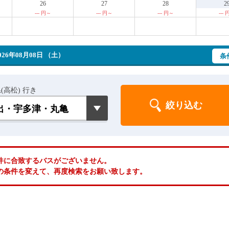
26
27
28
2
--- 円～
--- 円～
--- 円～
---
6年08月08日 （土）
条
(高松) 行き
件に合致するバスがございません。
の条件を変えて、再度検索をお願い致します。