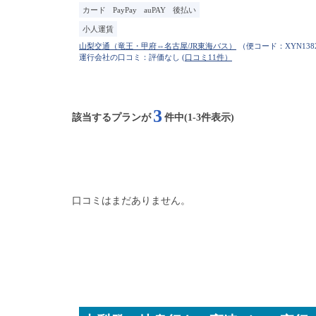
カード
PayPay
auPAY
後払い
小人運賃
（便コード：
XYN138
運行会社の口コミ：評価なし
(口コミ11件）
3
該当するプランが
件中(1-3件表示)
口コミはまだありません。