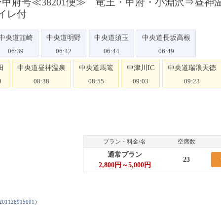
甲府号≪38201便≫ 竜王・甲府・小淵沢⇒昼神
イレ付
中央道韮崎
中央道明野
中央道須玉
中央道長坂高根
06:39
06:42
06:44
06:49
田
中央道昼神温泉
中央道馬篭
中津川IC
中央道瑞浪天徳
9
08:38
08:55
09:03
09:23
プラン・料金/名
空席数
通常プラン
23
2,800円～5,000円
201128915001
）