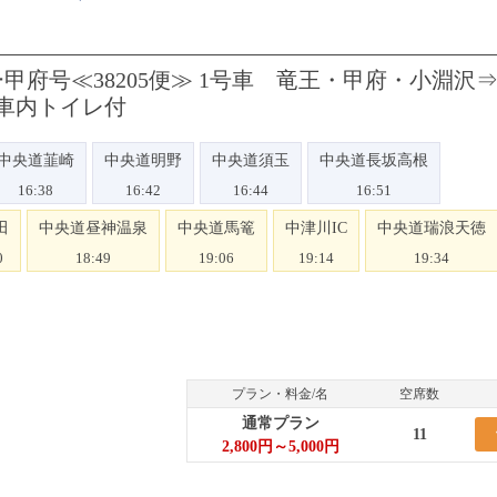
府号≪38205便≫ 1号車 竜王・甲府・小淵沢
車内トイレ付
中央道韮崎
中央道明野
中央道須玉
中央道長坂高根
16:38
16:42
16:44
16:51
田
中央道昼神温泉
中央道馬篭
中津川IC
中央道瑞浪天徳
0
18:49
19:06
19:14
19:34
プラン・料金/名
空席数
通常プラン
11
2,800円～5,000円