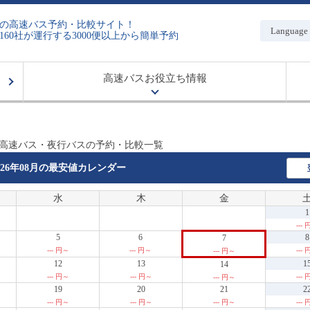
の高速バス予約・比較サイト！
Language
160社が運行する3000便以上から簡単予約
高速バスお役立ち情報
 高速バス・夜行バスの予約・比較一覧
026年08月の
最安値カレンダー
水
木
金
1
---
5
6
8
7
--- 円～
--- 円～
---
--- 円～
12
13
1
14
--- 円～
--- 円～
---
--- 円～
19
20
21
2
--- 円～
--- 円～
--- 円～
---