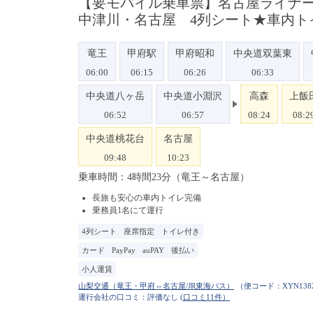
【要モバイル乗車票】名古屋ライナー
中津川・名古屋 4列シート★車内ト
竜王
甲府駅
甲府昭和
中央道双葉東
06:00
06:15
06:26
06:33
中央道八ヶ岳
中央道小淵沢
高森
上飯
06:52
06:57
08:24
08:2
中央道桃花台
名古屋
09:48
10:23
乗車時間：4時間23分（竜王～名古屋）
長旅も安心の車内トイレ完備
乗務員1名にて運行
4列シート
座席指定
トイレ付き
カード
PayPay
auPAY
後払い
小人運賃
（便コード：
XYN138
運行会社の口コミ：評価なし
(口コミ11件）