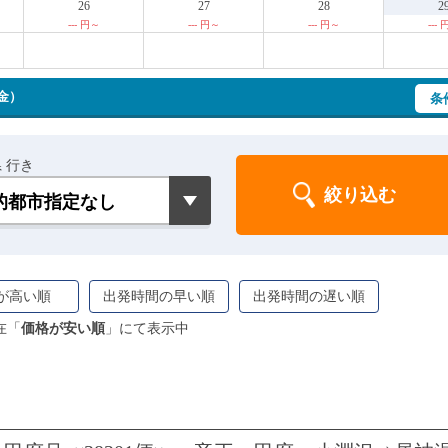
26
27
28
2
--- 円～
--- 円～
--- 円～
---
（金）
条
 行き
が高い順
出発時間の早い順
出発時間の遅い順
在「
価格が安い順
」にて表示中