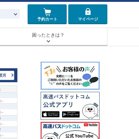
予約カート
マイページ
困ったときは？
翌月
土
 円～
 円～
5
 円～
2
 円～