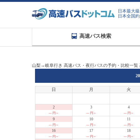
日本最大級
日本全国約
高速バス検索
山梨→岐阜行き 高速バス・夜行バスの予約・比較一覧
2
日
月
火
2
3
4
--- 円～
--- 円～
--- 円～
9
10
11
--- 円～
--- 円～
--- 円～
16
17
18
--- 円～
--- 円～
--- 円～