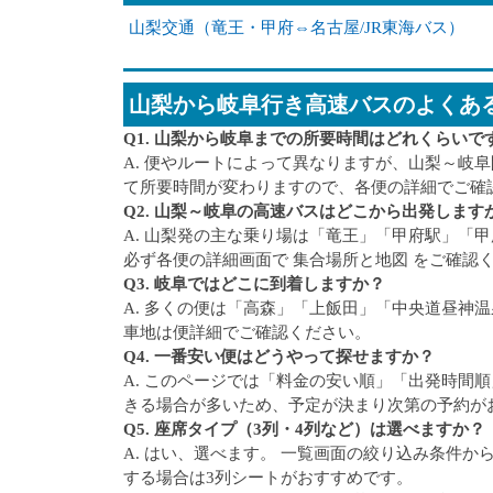
山梨交通（竜王・甲府⇔名古屋/JR東海バス）
山梨から岐阜行き高速バスのよくあ
Q1. 山梨から岐阜までの所要時間はどれくらいで
A. 便やルートによって異なりますが、山梨～岐阜
て所要時間が変わりますので、各便の詳細でご確
Q2. 山梨～岐阜の高速バスはどこから出発します
A. 山梨発の主な乗り場は「竜王」「甲府駅」「
必ず各便の詳細画面で 集合場所と地図 をご確認
Q3. 岐阜ではどこに到着しますか？
A. 多くの便は「高森」「上飯田」「中央道昼神
車地は便詳細でご確認ください。
Q4. 一番安い便はどうやって探せますか？
A. このページでは「料金の安い順」「出発時間
きる場合が多いため、予定が決まり次第の予約が
Q5. 座席タイプ（3列・4列など）は選べますか？
A. はい、選べます。 一覧画面の絞り込み条件
する場合は3列シートがおすすめです。