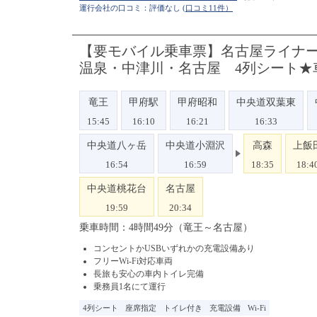
運行会社の口コミ：評価なし
(口コミ11件）
【要モバイル乗車票】名古屋ライナー甲
温泉・中津川・名古屋 4列シート★
竜王
甲府駅
甲府昭和
中央道双葉東
15:45
16:10
16:21
16:33
中央道八ヶ岳
中央道小淵沢
高森
上飯
16:54
16:59
18:35
18:4
中央道桃花台
名古屋
19:59
20:34
乗車時間：4時間49分（竜王～名古屋）
コンセントかUSBいずれかの充電設備あり
フリーWi-Fi対応車両
長旅も安心の車内トイレ完備
乗務員1名にて運行
4列シート
座席指定
トイレ付き
充電設備
Wi-Fi