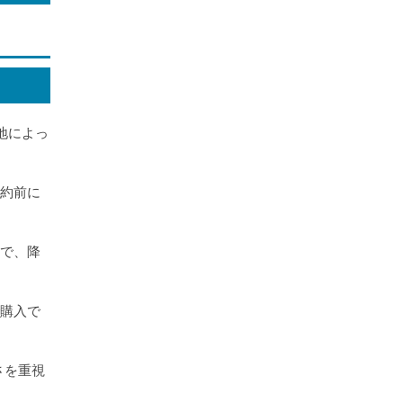
地によっ
予約前に
ので、降
で購入で
さを重視