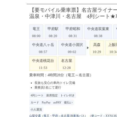
【要モバイル乗車票】名古屋ライナー甲
温泉・中津川・名古屋 4列シート★
竜王
甲府駅
甲府昭和
中央道双葉東
08:00
08:20
08:31
08:38
中央道八ヶ岳
中央道小淵沢
高森
上飯
08:57
09:02
10:29
10:3
中央道桃花台
名古屋
11:53
12:28
乗車時間：4時間28分（竜王～名古屋）
長旅も安心の車内トイレ完備
乗務員1名にて運行
4列シート
座席指定
トイレ付き
カード
PayPay
auPAY
後払い
小人運賃
（便コード：
XYN138