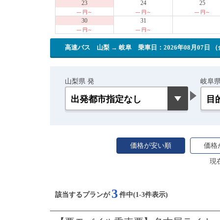
23
24
25
--- 円～
--- 円～
--- 円～
30
31
--- 円～
--- 円～
高速バス 山梨 → 岐阜
乗車日：2026年08月07日 
山梨県 発
岐阜県
価格が安い順
価格
現
3
該当するプランが
件中(1-3件表示)