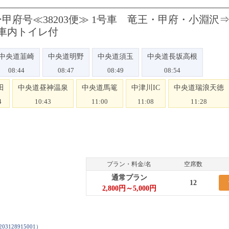
府号≪38203便≫ 1号車 竜王・甲府・小淵沢
車内トイレ付
中央道韮崎
中央道明野
中央道須玉
中央道長坂高根
08:44
08:47
08:49
08:54
田
中央道昼神温泉
中央道馬篭
中津川IC
中央道瑞浪天徳
4
10:43
11:00
11:08
11:28
プラン・料金/名
空席数
通常プラン
12
2,800円～5,000円
203128915001
）