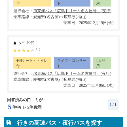
付
ト
用
運行会社：
乗車路線：愛知県(名古屋)⇒広島県(福山)
乗車日：2025年12月19日(金)
女性40代
3.2
4列シート・トイレ
ライブ・コンサー
1人利
付
ト
用
運行会社：
乗車路線：愛知県(名古屋)⇒広島県(福山)
乗車日：2025年11月06日(木)
回答済みの口コミが
1
/ 1
5
件中(
1
-
5
件表示)
発 行きの高速バス・夜行バスを探す