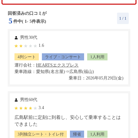
回答済みの口コミが
1
/ 1
5
件中(
1
-
5
件表示)
男性30代
1.6
4列シート
ライブ・コンサート
1人利用
運行会社：
乗車路線：愛知県(名古屋)⇒広島県(福山)
乗車日：2026年05月29日(金)
男性60代
3.4
広島駅前に定刻に到着し、安心して乗車することは
できました
3列独立シート・トイレ付
帰省
1人利用