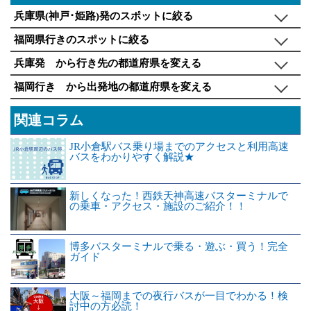
兵庫県(神戸･姫路)発のスポットに絞る
福岡県行きのスポットに絞る
兵庫発 から行き先の都道府県を変える
福岡行き から出発地の都道府県を変える
関連コラム
JR小倉駅バス乗り場までのアクセスと利用高速
バスをわかりやすく解説★
新しくなった！西鉄天神高速バスターミナルで
の乗車・アクセス・施設のご紹介！！
博多バスターミナルで乗る・遊ぶ・買う！完全
ガイド
大阪～福岡までの夜行バスが一目でわかる！検
討中の方必読！