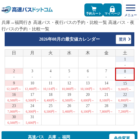
予約カート
マイページ
兵庫→福岡行き 高速バス・夜行バスの予約・比較一覧 高速バス・夜
行バスの予約・比較一覧
2026年08月の
最安値カレンダー
翌月
日
月
火
水
木
金
土
1
-
2
3
4
5
6
7
8
-
-
-
-
-
-
-
9
10
11
12
13
14
15
12,500円～
12,400円～
10,114円～
10,000円～
10,100円～
9,000円～
9,000円～
16
17
18
19
20
21
22
6,500円～
6,500円～
6,400円～
6,500円～
6,600円～
8,100円～
6,800円～
23
24
25
26
27
28
29
7,000円～
6,300円～
6,500円～
5,400円～
6,100円～
7,800円～
7,200円～
30
31
6,500円～
5,600円～
高速バス 兵庫 → 福岡
条件変更