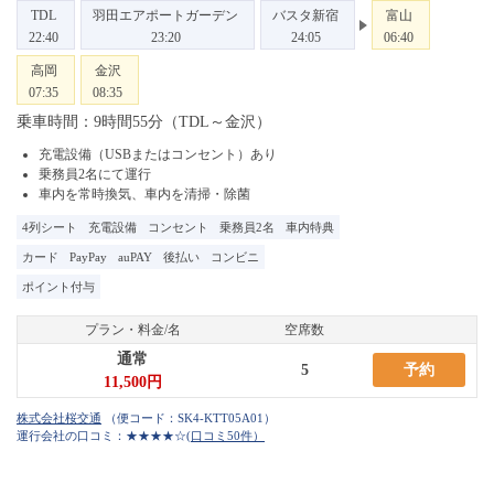
TDL
羽田エアポートガーデン
バスタ新宿
富山
22:40
23:20
24:05
06:40
高岡
金沢
07:35
08:35
乗車時間：9時間55分（TDL～金沢）
充電設備（USBまたはコンセント）あり
乗務員2名にて運行
車内を常時換気、車内を清掃・除菌
4列シート
充電設備
コンセント
乗務員2名
車内特典
カード
PayPay
auPAY
後払い
コンビニ
ポイント付与
プラン・料金/名
空席数
通常
5
予約
11,500円
（便コード：
SK4-KTT05A01
）
運行会社の口コミ：★★★★☆
(口コミ50件）