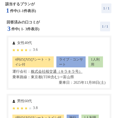
該当するプランが
1 / 1
1
件中(1-1件表示)
回答済みの口コミが
1
/ 1
3
件中(
1
-
3
件表示)
女性40代
3.6
4列のびのびシート・ト
ライブ・コンサ
1人利
イレ付
ート
用
運行会社：
乗車路線：東京都(TDR含む)⇒富山県
乗車日：2025年11月08日(土)
男性60代
3.8
4列のびのびシート・トイレ付
旅行
1人利用