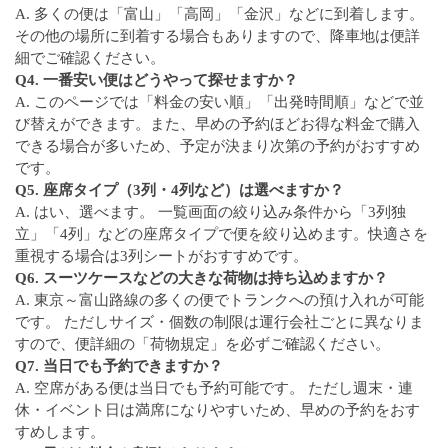
A. 多くの便は「富山」「高岡」「金沢」などに到着します。
その他の場所に到着する場合もありますので、降車地は便詳
細でご確認ください。
Q4. 一番安い便はどうやって探せますか？
A. このページでは「料金の安い順」「出発時間順」などで並
び替えができます。また、早めの予約ほどお得な料金で購入
できる場合が多いため、予定が決まり次第の予約がおすすめ
です。
Q5. 座席タイプ（3列・4列など）は選べますか？
A. はい、選べます。 一覧画面の絞り込み条件から「3列独
立」「4列」などの座席タイプで便を絞り込めます。快適さを
重視する場合は3列シートがおすすめです。
Q6. スーツケースなどの大きな荷物は持ち込めますか？
A. 東京～富山路線の多くの便でトランクへの預け入れが可能
です。 ただしサイズ・個数の制限は運行会社ごとに異なりま
すので、便詳細の「荷物規定」を必ずご確認ください。
Q7. 当日でも予約できますか？
A. 空席がある便は当日でも予約可能です。 ただし週末・連
休・イベント日は満席になりやすいため、早めの予約をおす
すめします。