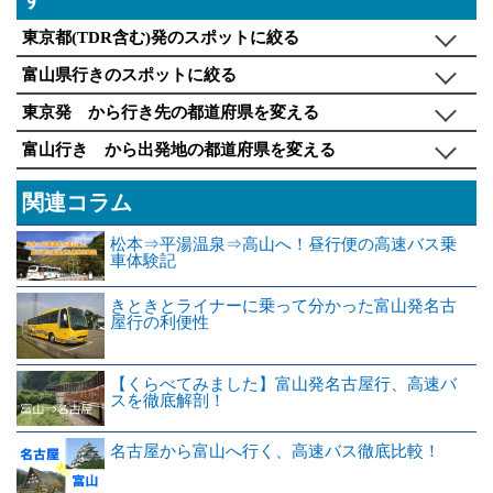
東京都(TDR含む)発のスポットに絞る
富山県行きのスポットに絞る
東京発 から行き先の都道府県を変える
富山行き から出発地の都道府県を変える
関連コラム
松本⇒平湯温泉⇒高山へ！昼行便の高速バス乗
車体験記
きときとライナーに乗って分かった富山発名古
屋行の利便性
【くらべてみました】富山発名古屋行、高速バ
スを徹底解剖！
名古屋から富山へ行く、高速バス徹底比較！