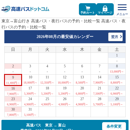
予約カート
マイページ
東京→富山行き 高速バス・夜行バスの予約・比較一覧 高速バス・夜
行バスの予約・比較一覧
2026年08月の
最安値カレンダー
翌月
日
月
火
水
木
金
土
1
-
2
3
4
5
6
7
8
-
-
-
-
-
-
13,000円～
10
11
12
13
14
15
9
18,000円～
12,350円～
18,000円～
8,500円～
7,900円～
8,800円～
11,400円～
17
18
19
20
21
22
16
5,300円～
5,200円～
5,200円～
6,800円～
7,500円～
6,900円～
7,900円～
23
24
25
26
27
28
29
6,900円～
4,900円～
4,900円～
4,900円～
4,900円～
5,700円～
5,100円～
30
31
7,800円～
5,100円～
高速バス 東京 → 富山
条件変更